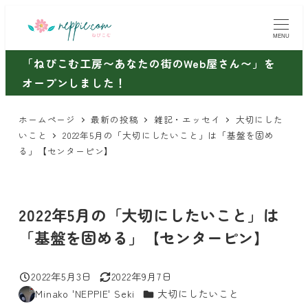
メ
イ
MENU
ン
「ねぴこむ工房〜あなたの街のWeb屋さん〜」を
コ
オープンしました！
ン
テ
ホームページ
最新の投稿
雑記・エッセイ
大切にした
ン
いこと
2022年5月の「大切にしたいこと」は「基盤を固め
ツ
る」【センターピン】
へ
移
動
2022年5月の「大切にしたいこと」は
「基盤を固める」【センターピン】
2022年5月3日
2022年9月7日
投稿日
更新日
カテゴリー
Minako 'NEPPIE' Seki
大切にしたいこと
著