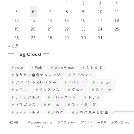
す
1
2
3
4
5
6
7
8
9
10
11
12
13
14
15
16
17
18
19
20
21
22
23
24
25
26
27
28
29
30
31
« 6月
Tag Cloud
note
Web
WordPress
ともらぼ
なりたい自分チャレンジ
アドベント
アドベントカレンダー
イベント
エッセイ
カフェ
クリスマス
グルメ
スイーツ
ティップネス
トレーニング
ドアラ
ドラゴンズ
ビール
ファイターズ
フィットネス
ブログ
ブログ見直し計画
プロ野球
ボディメイク
マスコット
HOME
Welcome to the
プロフィール
プライバシーポリ
お問い合わせ
Party!
シー
ライブ
ランチ
今月大切にしたいこと