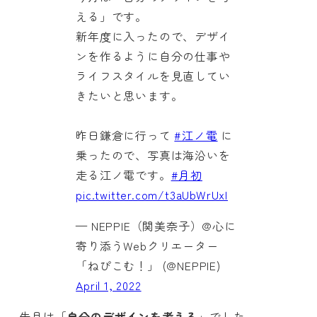
える」です。
新年度に入ったので、デザイ
ンを作るように自分の仕事や
ライフスタイルを見直してい
きたいと思います。
昨日鎌倉に行って
#江ノ電
に
乗ったので、写真は海沿いを
走る江ノ電です。
#月初
pic.twitter.com/t3aUbWrUxI
— NEPPIE（関美奈子）@心に
寄り添うWebクリエーター
「ねぴこむ！」 (@NEPPIE)
April 1, 2022
先月は
「
自分のデザインを考える
」でした。