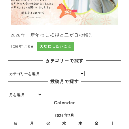
2026年：新年のご挨拶と三が日の報告
2026年1月6日
大切にしたいこと
投稿日
カテゴリーで探す
カ
テ
投稿月で探す
ゴ
投
リ
稿
Calender
ー
月
で
2026年7月
で
探
探
日
月
火
水
木
金
土
す