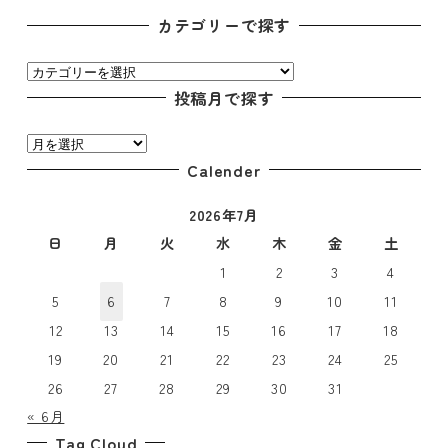
カテゴリーで探す
カ
テ
投稿月で探す
ゴ
投
リ
稿
Calender
ー
月
で
2026年7月
で
探
探
日
月
火
水
木
金
土
す
す
1
2
3
4
5
6
7
8
9
10
11
12
13
14
15
16
17
18
19
20
21
22
23
24
25
26
27
28
29
30
31
« 6月
Tag Cloud