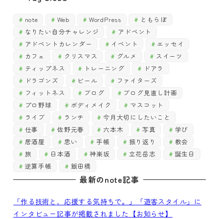
note
Web
WordPress
ともらぼ
なりたい自分チャレンジ
アドベント
アドベントカレンダー
イベント
エッセイ
カフェ
クリスマス
グルメ
スイーツ
ティップネス
トレーニング
ドアラ
ドラゴンズ
ビール
ファイターズ
フィットネス
ブログ
ブログ見直し計画
プロ野球
ボディメイク
マスコット
ライブ
ランチ
今月大切にしたいこと
仕事
佐野元春
六本木
写真
学び
居酒屋
思い
手帳
振り返り
教会
旅
日本酒
神楽坂
立花岳志
誕生日
逆算手帳
飯田橋
最新のnote記事
「作る技術と、応援する気持ちで。」「遊客スタイル」に
インタビュー記事が掲載されました【お知らせ】