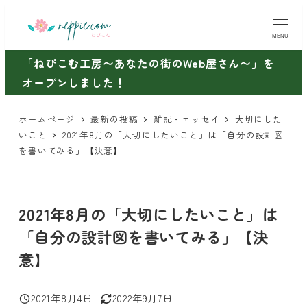
メ
イ
MENU
ン
「ねぴこむ工房〜あなたの街のWeb屋さん〜」を
コ
オープンしました！
ン
テ
ホームページ
最新の投稿
雑記・エッセイ
大切にした
ン
いこと
2021年8月の「大切にしたいこと」は「自分の設計図
ツ
を書いてみる」【決意】
へ
移
動
2021年8月の「大切にしたいこと」は
「自分の設計図を書いてみる」【決
意】
2021年8月4日
2022年9月7日
投稿日
更新日