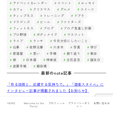
アドベントカレンダー
イベント
エッセイ
カフェ
クリスマス
グルメ
スイーツ
ティップネス
トレーニング
ドアラ
ドラゴンズ
ビール
ファイターズ
フィットネス
ブログ
ブログ見直し計画
プロ野球
ボディメイク
マスコット
ライブ
ランチ
今月大切にしたいこと
仕事
佐野元春
六本木
写真
学び
居酒屋
思い
手帳
振り返り
教会
旅
日本酒
神楽坂
立花岳志
誕生日
逆算手帳
飯田橋
最新のnote記事
「作る技術と、応援する気持ちで。」「遊客スタイル」に
インタビュー記事が掲載されました【お知らせ】
教える立場になって、初めて気づいた事【仕事】
HOME
Welcome to the
プロフィール
プライバシーポリ
お問い合わせ
Party!
シー
書けなくても、書いてみよう、再び。