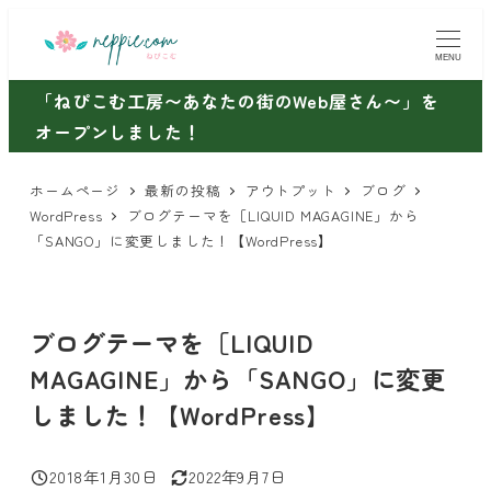
メ
イ
MENU
ン
「ねぴこむ工房〜あなたの街のWeb屋さん〜」を
コ
オープンしました！
ン
テ
ホームページ
最新の投稿
アウトプット
ブログ
ン
WordPress
ブログテーマを［LIQUID MAGAGINE」から
ツ
「SANGO」に変更しました！【WordPress】
へ
移
動
ブログテーマを［LIQUID
MAGAGINE」から「SANGO」に変更
しました！【WordPress】
2018年1月30日
2022年9月7日
投稿日
更新日