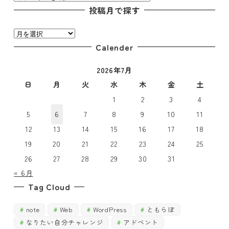
テ
投稿月で探す
ゴ
投
リ
稿
Calender
ー
月
で
2026年7月
で
探
探
日
月
火
水
木
金
土
す
す
1
2
3
4
5
6
7
8
9
10
11
12
13
14
15
16
17
18
19
20
21
22
23
24
25
26
27
28
29
30
31
« 6月
Tag Cloud
note
Web
WordPress
ともらぼ
なりたい自分チャレンジ
アドベント