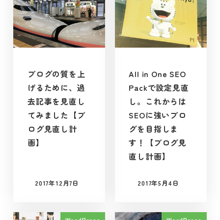
ブログの質を上
All in One SEO
げるために、過
Packで設定見直
去記事を見直し
し。これからは
てみました【ブ
SEOに強いブロ
ログ見直し計
グを目指しま
画】
す！【ブログ見
直し計画】
2017年12月7日
2017年5月4日
投稿日
投稿日
WordPress
WordPress