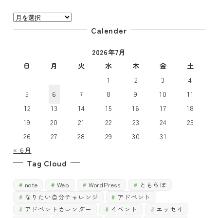
ゴ
投
リ
稿
Calender
ー
月
で
2026年7月
で
探
探
日
月
火
水
木
金
土
す
す
1
2
3
4
5
6
7
8
9
10
11
12
13
14
15
16
17
18
19
20
21
22
23
24
25
26
27
28
29
30
31
« 6月
Tag Cloud
note
Web
WordPress
ともらぼ
なりたい自分チャレンジ
アドベント
アドベントカレンダー
イベント
エッセイ