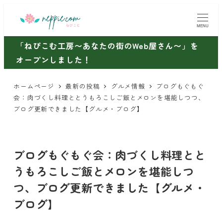
メ
イ
MENU
ン
「ねぴこむ工房〜あなたの街のWeb屋さん〜」を
コ
オープンしました！
ン
テ
ホームページ
最新の投稿
グルメ情報
ブログもぐもぐ
ン
会：肉づくし料理ととうもろこしご飯とメロンを堪能しつつ、
ツ
ブログ更新できました【グルメ・ブログ】
へ
移
動
ブログもぐもぐ会：肉づくし料理とと
うもろこしご飯とメロンを堪能しつ
つ、ブログ更新できました【グルメ・
ブログ】