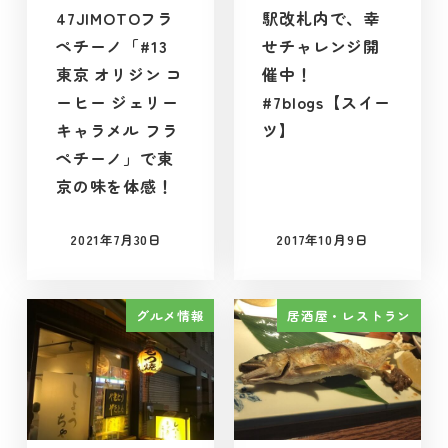
47JIMOTOフラ
駅改札内で、幸
ペチーノ「#13
せチャレンジ開
東京 オリジン コ
催中！
ーヒー ジェリー
#7blogs【スイー
キャラメル フラ
ツ】
ペチーノ」で東
京の味を体感！
2021年7月30日
2017年10月9日
投稿日
投稿日
グルメ情報
居酒屋・レストラン