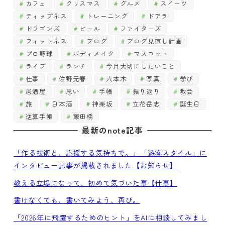
カフェ
クリスマス
グルメ
スイーツ
ティップネス
トレーニング
ドアラ
ドラゴンズ
ビール
ファイターズ
フィットネス
ブログ
ブログ見直し計画
プロ野球
ボディメイク
マスコット
ライブ
ランチ
今月大切にしたいこと
仕事
佐野元春
六本木
写真
学び
居酒屋
思い
手帳
振り返り
教会
旅
日本酒
神楽坂
立花岳志
誕生日
逆算手帳
飯田橋
最新のnote記事
「作る技術と、応援する気持ちで。」「遊客スタイル」に
インタビュー記事が掲載されました【お知らせ】
教える立場になって、初めて気づいた事【仕事】
書けなくても、書いてみよう、再び。
「2026年に飛躍するためのヒント」をAIに相談してみまし