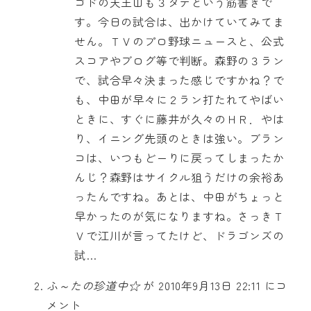
ゴドの天王山も３タテという筋書きで
す。今日の試合は、出かけていてみてま
せん。ＴＶのプロ野球ニュースと、公式
スコアやブログ等で判断。森野の３ラン
で、試合早々決まった感じですかね？で
も、中田が早々に２ラン打たれてやばい
ときに、すぐに藤井が久々のＨＲ．やは
り、イニング先頭のときは強い。ブラン
コは、いつもどーりに戻ってしまったか
んじ？森野はサイクル狙うだけの余裕あ
ったんですね。あとは、中田がちょっと
早かったのが気になりますね。さっきＴ
Ｖで江川が言ってたけど、ドラゴンズの
試…
ふ～たの珍道中☆
が 2010年9月13日 22:11 にコ
メント