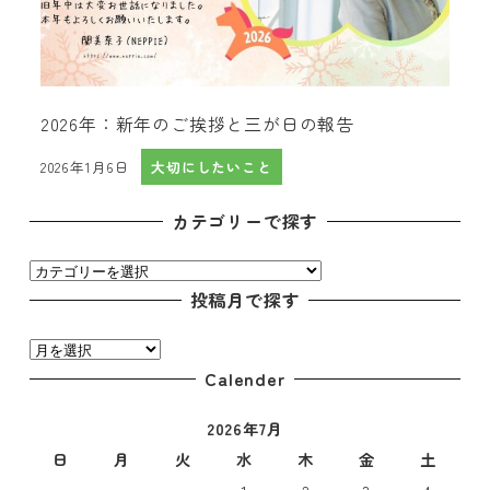
2026年：新年のご挨拶と三が日の報告
2026年1月6日
大切にしたいこと
投稿日
カテゴリーで探す
カ
テ
投稿月で探す
ゴ
投
リ
稿
Calender
ー
月
で
2026年7月
で
探
探
日
月
火
水
木
金
土
す
す