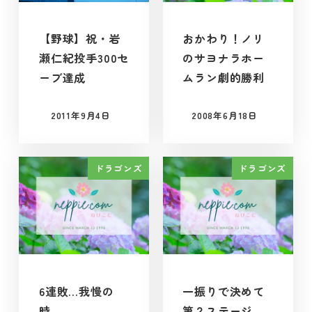
【野球】祝・岩
おかわり！ノリ
瀬仁紀投手300セ
のサヨナラホー
ーブ達成
ムラン劇的勝利
2011年9月4日
2008年6月18日
投稿日
投稿日
ドラゴンズ
ドラゴンズ
6連敗…我慢の
一振りで決めて
時。
第２ステージ