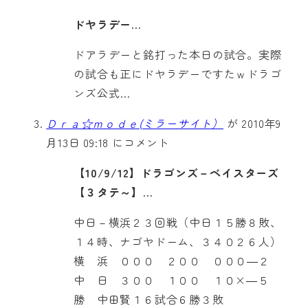
ドヤラデー…
ドアラデーと銘打った本日の試合。実際
の試合も正にドヤラデーですたｗドラゴ
ンズ公式…
Ｄｒａ☆ｍｏｄｅ(ミラーサイト）
が 2010年9
月13日 09:18 にコメント
【10/9/12】ドラゴンズ－ベイスターズ
【３タテ～】…
中日－横浜２３回戦（中日１５勝８敗、
１４時、ナゴヤドーム、３４０２６人）
横 浜 ０００ ２００ ０００―２
中 日 ３００ １００ １０×―５
勝 中田賢１６試合６勝３敗