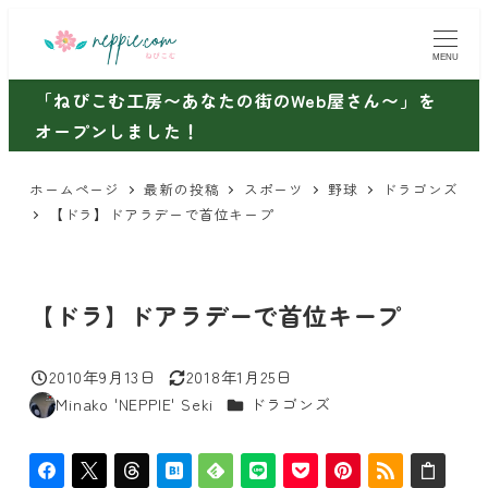
メ
イ
MENU
ン
「ねぴこむ工房〜あなたの街のWeb屋さん〜」を
コ
オープンしました！
ン
テ
ホームページ
最新の投稿
スポーツ
野球
ドラゴンズ
ン
【ドラ】ドアラデーで首位キープ
ツ
へ
移
【ドラ】ドアラデーで首位キープ
動
2010年9月13日
2018年1月25日
投稿日
更新日
カテゴリー
Minako 'NEPPIE' Seki
ドラゴンズ
著
者