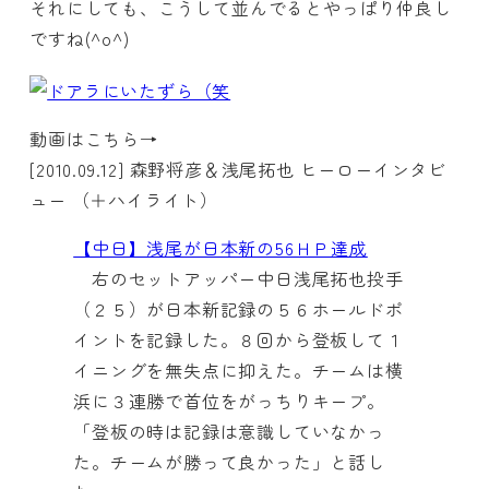
それにしても、こうして並んでるとやっぱり仲良し
ですね(^o^)
動画はこちら→
[2010.09.12] 森野将彦＆浅尾拓也 ヒーローインタビ
ュー （＋ハイライト）
【中日】浅尾が日本新の56ＨＰ達成
右のセットアッパー中日浅尾拓也投手
（２５）が日本新記録の５６ホールドポ
イントを記録した。８回から登板して１
イニングを無失点に抑えた。チームは横
浜に３連勝で首位をがっちりキープ。
「登板の時は記録は意識していなかっ
た。チームが勝って良かった」と話し