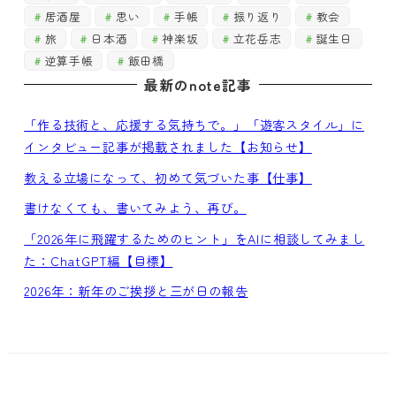
居酒屋
思い
手帳
振り返り
教会
旅
日本酒
神楽坂
立花岳志
誕生日
逆算手帳
飯田橋
最新のnote記事
「作る技術と、応援する気持ちで。」「遊客スタイル」に
インタビュー記事が掲載されました【お知らせ】
教える立場になって、初めて気づいた事【仕事】
書けなくても、書いてみよう、再び。
「2026年に飛躍するためのヒント」をAIに相談してみまし
た：ChatGPT編【目標】
2026年：新年のご挨拶と三が日の報告