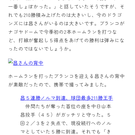
一番しょぼかった。」と話していたそうですが、そ
れでも210勝積み上げたのは大きいし、今のドラゴ
ンズには昌さんがいるのは大きいです。ブランコが
ナゴヤドームで今季初の2本ホームランを打つな
ど、打線が奮起し５得点をあげての勝利は弾みにな
ったのではないでしょうか。
ホームランを打ったブランコを迎える昌さんの背中
が素敵だったので、携帯で撮ってみました。
昌５連勝ノルマ到達、球団最多211勝王手
仲間たちが奪った首位の座を中日山本
昌投手（４５）がガッチリと守った。５
回２／３を２失点で、現役続行へのノル
マとしていた５勝に到達。それでも「き