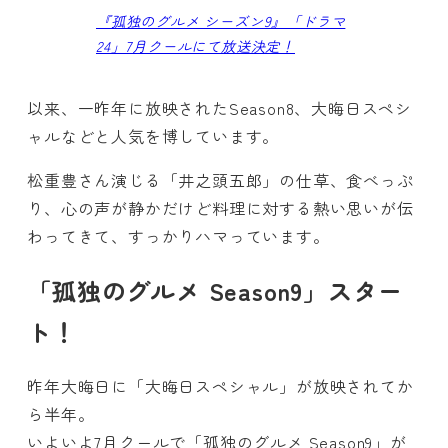
『孤独のグルメ シーズン9』「ドラマ
24」7月クールにて放送決定！
以来、一昨年に放映されたSeason8、大晦日スペシ
ャルなどと人気を博しています。
松重豊さん演じる「井之頭五郎」の仕草、食べっぷ
り、心の声が静かだけど料理に対する熱い思いが伝
わってきて、すっかりハマっています。
「孤独のグルメ Season9」スター
ト！
昨年大晦日に「大晦日スペシャル」が放映されてか
ら半年。
いよいよ7月クールで「孤独のグルメ Season9」が