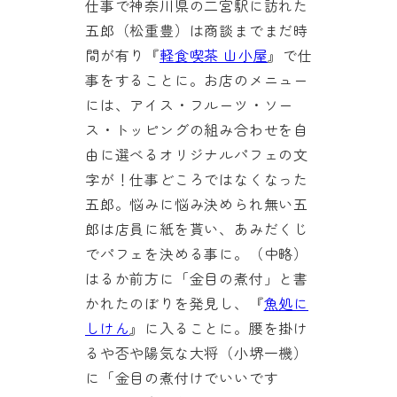
仕事で神奈川県の二宮駅に訪れた
五郎（松重豊）は商談までまだ時
間が有り『
軽食喫茶 山小屋
』で仕
事をすることに。お店のメニュー
には、アイス・フルーツ・ソー
ス・トッピングの組み合わせを自
由に選べるオリジナルパフェの文
字が！仕事どころではなくなった
五郎。悩みに悩み決められ無い五
郎は店員に紙を貰い、あみだくじ
でパフェを決める事に。（中略）
はるか前方に「金目の煮付」と書
かれたのぼりを発見し、『
魚処に
しけん
』に入ることに。腰を掛け
るや否や陽気な大将（小堺一機）
に「金目の煮付けでいいです