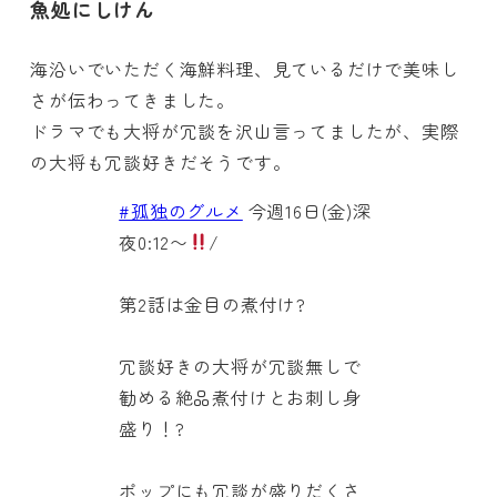
魚処にしけん
海沿いでいただく海鮮料理、見ているだけで美味し
さが伝わってきました。
ドラマでも大将が冗談を沢山言ってましたが、実際
の大将も冗談好きだそうです。
#孤独のグルメ
今週16日(金)深
夜0:12〜
/
第2話は金目の煮付け?
冗談好きの大将が冗談無しで
勧める絶品煮付けとお刺し身
盛り！?
ポップにも冗談が盛りだくさ