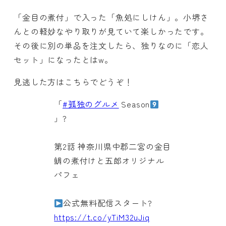
「金目の煮付」で入った「魚処にしけん」。小堺さ
んとの軽妙なやり取りが見ていて楽しかったです。
その後に別の単品を注文したら、独りなのに「恋人
セット」になったとはw。
見逃した方はこちらでどうぞ！
「
#孤独のグルメ
Season
」?
第2話 神奈川県中郡二宮の金目
鯛の煮付けと五郎オリジナル
パフェ
公式無料配信スタート?
https://t.co/yTiM32uJiq