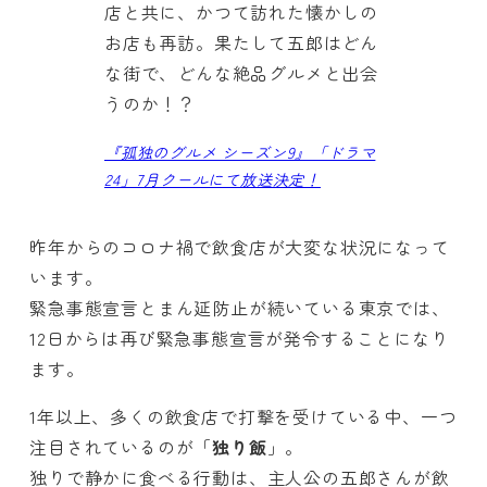
店と共に、かつて訪れた懐かしの
お店も再訪。果たして五郎はどん
な街で、どんな絶品グルメと出会
うのか！？
『孤独のグルメ シーズン9』「ドラマ
24」7月クールにて放送決定！
昨年からのコロナ禍で飲食店が大変な状況になって
います。
緊急事態宣言とまん延防止が続いている東京では、
12日からは再び緊急事態宣言が発令することになり
ます。
1年以上、多くの飲食店で打撃を受けている中、一つ
注目されているのが「
独り飯
」。
独りで静かに食べる行動は、主人公の五郎さんが飲