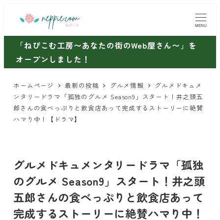
メ
イ
MENU
ン
「ねぴこむ工房〜あなたの街のWeb屋さん〜」を
コ
オープンしました！
ン
テ
ホームページ
最新の投稿
グルメ情報
グルメドキュメ
ン
ンタリードラマ「孤独のグルメ Season9」スタート！井之頭五
ツ
郎さんの食べっぷりと飲食店あって完成するストーリーに絶賛
ハマり中！【ドラマ】
へ
移
動
グルメドキュメンタリードラマ「孤独
のグルメ Season9」スタート！井之頭
五郎さんの食べっぷりと飲食店あって
完成するストーリーに絶賛ハマり中！