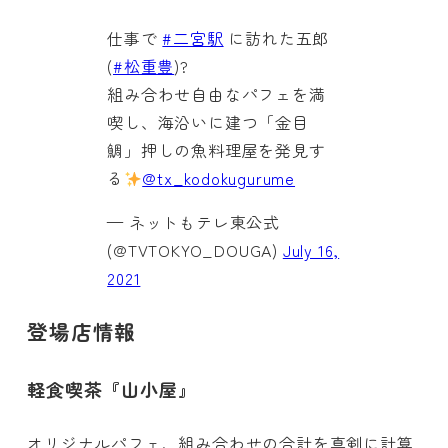
仕事で
#二宮駅
に訪れた五郎
(
#松重豊
)?
組み合わせ自由なパフェを満
喫し、海沿いに建つ「金目
鯛」押しの魚料理屋を発見す
る
@tx_kodokugurume
— ネットもテレ東公式
(@TVTOKYO_DOUGA)
July 16,
2021
登場店情報
軽食喫茶『山小屋』
オリジナルパフェ、組み合わせの合計を真剣に計算