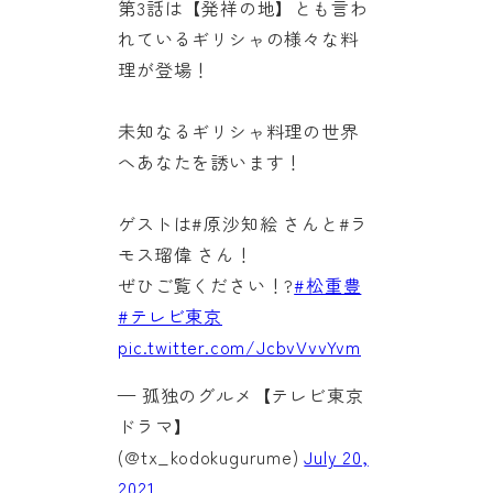
第3話は【発祥の地】とも言わ
れているギリシャの様々な料
理が登場！
未知なるギリシャ料理の世界
へあなたを誘います！
ゲストは#原沙知絵 さんと#ラ
モス瑠偉 さん！
ぜひご覧ください！?
#松重豊
#テレビ東京
pic.twitter.com/JcbvVvvYvm
— 孤独のグルメ【テレビ東京
ドラマ】
(@tx_kodokugurume)
July 20,
2021