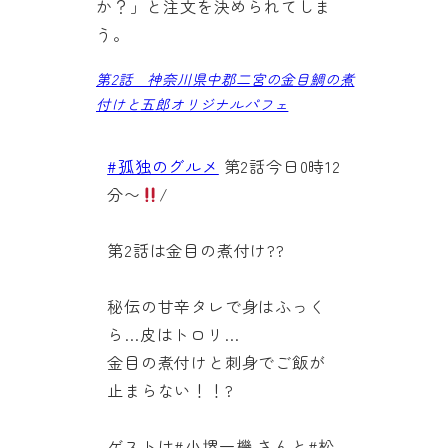
か？」と注文を決められてしま
う。
第2話 神奈川県中郡二宮の金目鯛の煮
付けと五郎オリジナルパフェ
#孤独のグルメ
第2話今日0時12
分〜
/
第2話は金目の煮付け??
秘伝の甘辛タレで身はふっく
ら…皮はトロリ…
金目の煮付けと刺身でご飯が
止まらない！！?
ゲストは#小堺一機 さんと#松