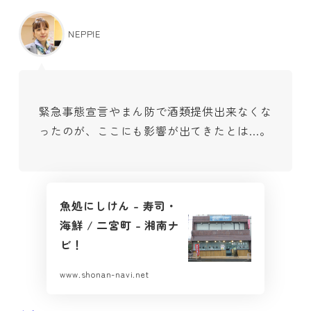
NEPPIE
緊急事態宣言やまん防で酒類提供出来なくな
ったのが、ここにも影響が出てきたとは…。
魚処にしけん – 寿司・
海鮮 / 二宮町 – 湘南ナ
ビ！
www.shonan-navi.net