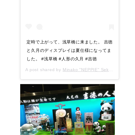
‪定時で上がって、浅草橋に来ました。‬ 吉徳
と久月のディスプレイは夏仕様になってま
した。 #浅草橋 #人形の久月 #吉徳
A post shared by
Minako "NEPPIE" Seki
(@neppie2