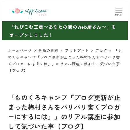
メ
イ
MENU
ン
「ねぴこむ工房〜あなたの街のWeb屋さん〜」を
コ
オープンしました！
ン
テ
ホームページ
最新の投稿
アウトプット
ブログ
「も
ン
のくろキャンプ『ブログ更新が止まった梅村さんをバリバリ書
ツ
くブロガーにするには』」のリアル講座に参加して気づいた事
【ブログ】
へ
移
動
「ものくろキャンプ『ブログ更新が止
まった梅村さんをバリバリ書くブロガ
ーにするには』」のリアル講座に参加
して気づいた事【ブログ】