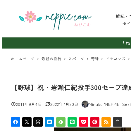
メ
イ
雑記・
ン
セ
コ
ン
「ね
テ
ン
ホームページ
最新の投稿
スポーツ
野球
ドラゴンズ
ツ
へ
移
【野球】祝・岩瀬仁紀投手300セーブ達
動
2011年9月4日
2022年7月20日
Minako 'NEPPIE' Seki
投稿日
更新日
著
者