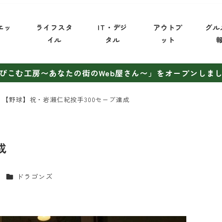
エッ
ライフスタ
IT・デジ
アウトプ
グル
イ
イル
タル
ット
ぴこむ工房〜あなたの街のWeb屋さん〜」をオープンしま
【野球】祝・岩瀬仁紀投手300セーブ達成
成
カテゴリー
ドラゴンズ