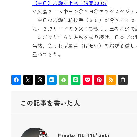
【中日】岩瀬史上初！通算300Ｓ
＜広島２－５中日＞◇３日◇マツダスタジア
中日の岩瀬仁紀投手（３６）が今季２４セ
た。３点リードの９回に登板し、三者凡退で
ただひたすらに左腕を振り続け、日本プロ
当然、負ければ罵声（ばせい）を浴びる厳し
重ねてきた。
この記事を書いた人
Minako 'NEPPIE' Seki