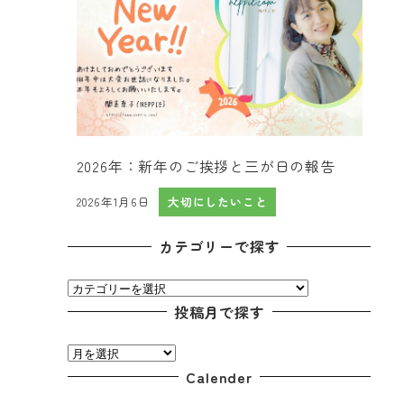
2026年：新年のご挨拶と三が日の報告
2026年1月6日
大切にしたいこと
投稿日
カテゴリーで探す
カ
テ
投稿月で探す
ゴ
投
リ
稿
Calender
ー
月
で