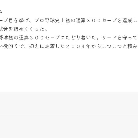
ム
ーブ目を挙げ、プロ野球史上初の通算３００セーブを達成し
試合を締めくくった。
野球初の通算３００セーブにたどり着いた。リードを守って
い役回りで、抑えに定着した２００４年からこつこつと積み