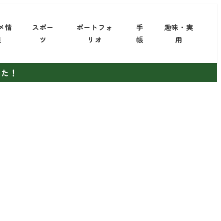
メ情
スポー
ポートフォ
手
趣味・実
報
ツ
リオ
帳
用
した！