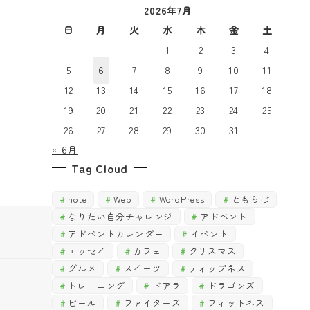
2026年7月
で
探
探
日
月
火
水
木
金
土
す
す
1
2
3
4
5
6
7
8
9
10
11
12
13
14
15
16
17
18
19
20
21
22
23
24
25
26
27
28
29
30
31
« 6月
Tag Cloud
note
Web
WordPress
ともらぼ
なりたい自分チャレンジ
アドベント
アドベントカレンダー
イベント
エッセイ
カフェ
クリスマス
グルメ
スイーツ
ティップネス
トレーニング
ドアラ
ドラゴンズ
ビール
ファイターズ
フィットネス