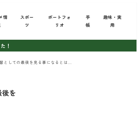
メ情
スポー
ポートフォ
手
趣味・実
報
ツ
リオ
帳
用
した！
督としての最後を見る事になるとは…
最後を