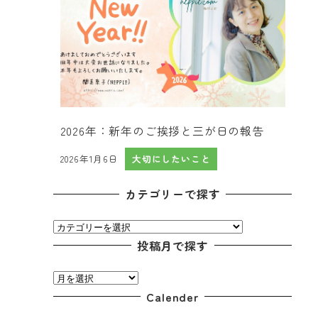
2026年：新年のご挨拶と三が日の報告
2026年1月6日
大切にしたいこと
投稿日
カテゴリーで探す
カ
テ
投稿月で探す
ゴ
投
リ
稿
Calender
ー
月
で