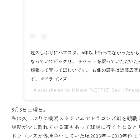
超久しぶりにハマスタ。5年以上行ってなかったかも
なっていてビックリ。 チケットを譲っていただいた友
頑張って守ってほしいです。 右側の選手は近藤広基
す。 #ドラゴンズ
A post shared by
Minako "NEPPIE" Seki
(@nepp
8月6日土曜日。
私は久しぶりに横浜スタジアムでドラゴンズ戦を観戦
場所が少し離れている事もあって球場に行くとなると
ドラゴンズが優勝争いしていた頃2006年～2010年