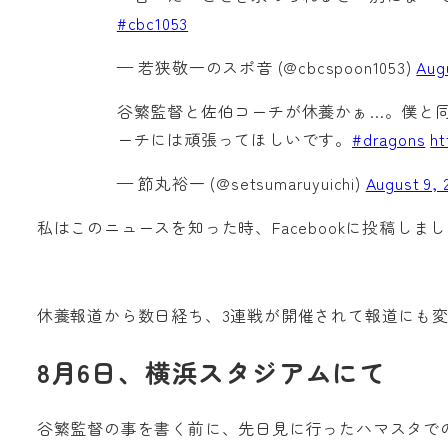
#cbc1053
— 若狭敬一のスポ音 (@cbcspoon1053)
Augu
谷繁監督と佐伯コーチが休養かぁ…。僕と
ーチには頑張ってほしいです。
#dragons
ht
— 節丸裕一 (@setsumaruyuichi)
August 9, 
私はこのニュースを知った時、Facebookに投稿しま
休養報道から数日経ち、3連戦が開催されて報道にも
8月6日、横浜スタジアムにて
谷繁監督の事を書く前に、先日見に行ったハマスタで