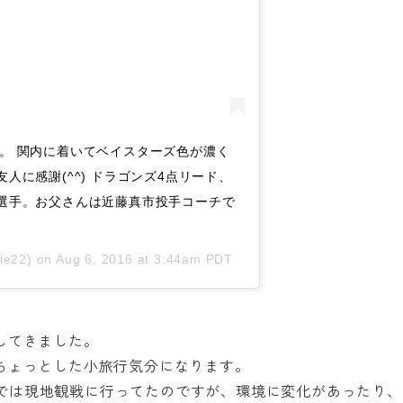
。 関内に着いてベイスターズ色が濃く
人に感謝(^^) ドラゴンズ4点リード、
選手。お父さんは近藤真市投手コーチで
ie22) on
Aug 6, 2016 at 3:44am PDT
してきました。
ちょっとした小旅行気分になります。
位までは現地観戦に行ってたのですが、環境に変化があったり