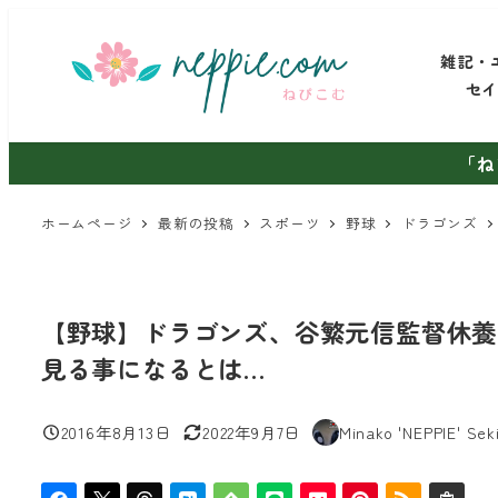
メ
イ
雑記・
ン
セ
コ
ン
「ね
テ
ン
ホームページ
最新の投稿
スポーツ
野球
ドラゴンズ
ツ
へ
移
【野球】ドラゴンズ、谷繁元信監督休養
動
見る事になるとは…
2016年8月13日
2022年9月7日
Minako 'NEPPIE' Sek
投稿日
更新日
著
者