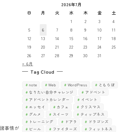
2026年7月
で
探
探
日
月
火
水
木
金
土
す
す
1
2
3
4
5
6
7
8
9
10
11
12
13
14
15
16
17
18
19
20
21
22
23
24
25
26
27
28
29
30
31
« 6月
Tag Cloud
note
Web
WordPress
ともらぼ
なりたい自分チャレンジ
アドベント
アドベントカレンダー
イベント
エッセイ
カフェ
クリスマス
グルメ
スイーツ
ティップネス
トレーニング
ドアラ
ドラゴンズ
、諸事情が
ビール
ファイターズ
フィットネス