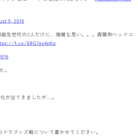
st 9, 2016
同級生世代の2人だけに、複雑な思い。。。森繁和ヘッドコ
tps://t.co/E8G7ev4pKo
2016
した。
変化が出てきましたが…。
のドラゴンズ戦について書かせてください。