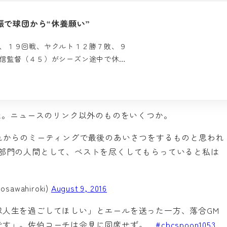
で球団から“休養願い”
、１９回戦、ヤクルト１２勝７敗、９
信監督（４５）がシーズン途中で休…
けました。ニュースのリンク以外のものをいくつか。
れからのミーティングで最後のあいさつをするものと思われ
成部門の人間として、ベストを尽くしてもらっていると私は
ahiroki)
August 9, 2016
球人生を過ごしてほしい」とエールを送った一方、落合GM
です」。佐伯コーチは会見に同席せず。
#cbcspoon1053