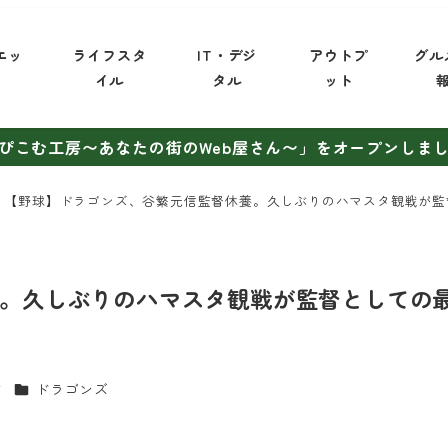
エッ
ライフスタ
IT・デジ
アウトプ
グル
イ
イル
タル
ット
ぴこむ工房〜あなたの街のWeb屋さん〜」をオープンしま
【野球】ドラゴンズ、谷繁元信監督休養。久しぶりのハマスタ観戦が監
。久しぶりのハマスタ観戦が監督としての
カテゴリー
i
ドラゴンズ