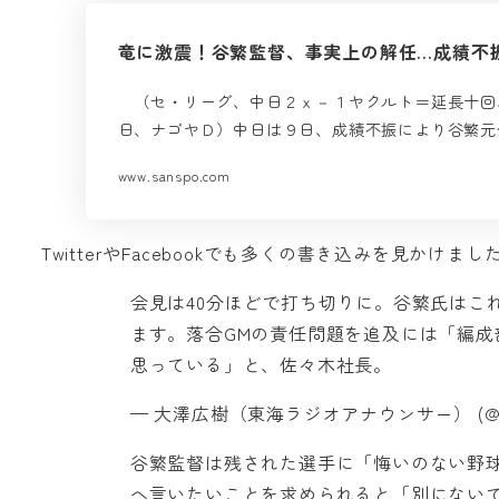
竜に激震！谷繁監督、事実上の解任…成績不振
（セ・リーグ、中日２ｘ－１ヤクルト＝延長十回
日、ナゴヤＤ）中日は９日、成績不振により谷繁元
www.sanspo.com
TwitterやFacebookでも多くの書き込みを見か
会見は40分ほどで打ち切りに。谷繁氏はこ
ます。落合GMの責任問題を追及には「編
思っている」と、佐々木社長。
— 大澤広樹（東海ラジオアナウンサー） (@osaw
谷繁監督は残された選手に「悔いのない野
へ言いたいことを求められると「別にない