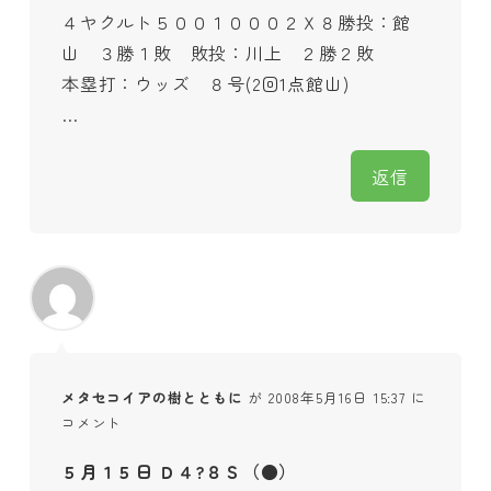
４ヤクルト５００１０００２Ｘ８勝投：館
山 ３勝１敗 敗投：川上 ２勝２敗
本塁打：ウッズ ８号(2回1点館山)
…
返信
メタセコイアの樹とともに
が 2008年5月16日 15:37 に
コメント
５月１５日 Ｄ４?８Ｓ（●）