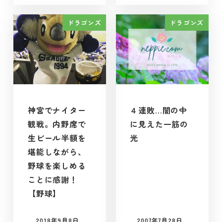
ドラゴンズ
ドラゴンズ
神宮でナイター
４連敗…闇の中
観戦。内野席で
に見えた一筋の
生ビール半額を
光
堪能しながら、
野球を楽しめる
ことに感謝！
【野球】
2018年9月8日
2007年7月28日