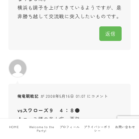
横浜も調子を上げてきているようですが、是
非勝ち越して交流戦に突入したいものです。
返信
俺竜観戦記
が 2008年5月16日 01:07 にコメント
vsスワローズ９ ４：８●
★エース様の炎上癖、再発。
HOME
Welcome to the
プロフィール
プライバシーポリ
お問い合わせ
Party!
シー
返信