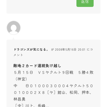
返信
ドラゴンズが気になる。
が 2008年5月16日 20:01 にコ
メント
敵地２カード連続負け越し
５月１５日 ＶＳヤクルト９回戦 ５勝４敗
（神宮）
中 日０１０００３０００４ヤクルト５０
０１０００２Ｘ８［ヤ］館山、松岡、押本、
林昌勇
［中］川上、長峰…