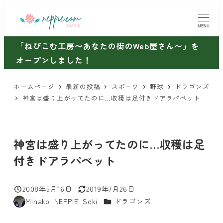
メ
イ
MENU
ン
「ねぴこむ工房〜あなたの街のWeb屋さん〜」を
コ
オープンしました！
ン
テ
ホームページ
最新の投稿
スポーツ
野球
ドラゴンズ
ン
神宮は盛り上がってたのに…収穫は足付きドアラパペット
ツ
へ
移
神宮は盛り上がってたのに…収穫は足
動
付きドアラパペット
2008年5月16日
2019年7月26日
投稿日
更新日
カテゴリー
Minako 'NEPPIE' Seki
ドラゴンズ
著
者