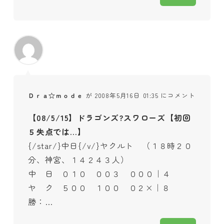
Ｄｒａ☆ｍｏｄｅ
が 2008年5月16日 01:35 にコメント
【08/5/15】ドラゴンズ?スワローズ【初回
５失点では…】
{/star/}中日{/v/}ヤクルト （１８時２０
分、神宮、１４２４３人）
中 日 ０１０ ００３ ０００｜４
ヤ ク ５００ １００ ０２×｜８
勝：…