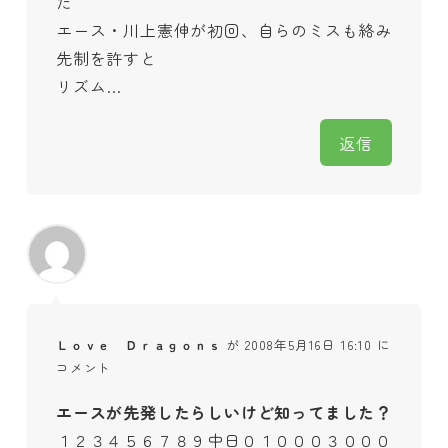
た
エース・川上憲伸が初回、自らのミスも絡み
先制を許すと
リズム…
返信
Ｌｏｖｅ Ｄｒａｇｏｎｓ
が 2008年5月16日 16:10 に
コメント
エースが先発したらしいけど知ってました？
１２３４５６７８９中日０１０００３０００