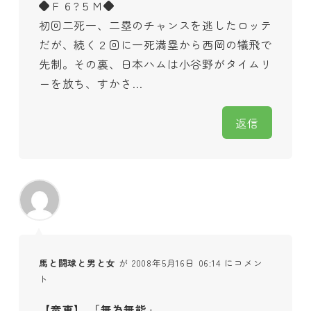
◆Ｆ６?５Ｍ◆
初回二死一、二塁のチャンスを逃したロッテ
だが、続く２回に一死満塁から西岡の犠飛で
先制。その裏、日本ハムは小谷野がタイムリ
ーを放ち、すかさ…
返信
馬と闘球と男と女
が 2008年5月16日 06:14 にコメン
ト
【竜専】 「無為無能」