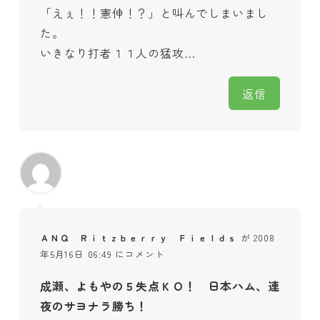
「えぇ！！憲伸！？」と叫んでしまいまし
た。
いきなり打者１１人の猛攻…
返信
ＡＮＱ Ｒｉｔｚｂｅｒｒｙ Ｆｉｅｌｄｓ
が 2008
年5月16日 06:49 にコメント
成瀬、よもやの５失点ＫＯ！ 日本ハム、連
夜のサヨナラ勝ち！