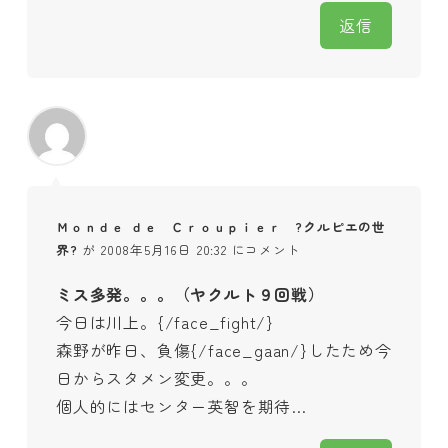
返信
Ｍｏｎｄｅ ｄｅ Ｃｒｏｕｐｉｅｒ ?クルピエの世
界?
が 2008年5月16日 20:32 にコメント
ミス多発。。。（ヤクルト９回戦）
今日は川上。{/face_fight/}
森野が昨日、負傷{/face_gaan/}したため今
日からスタメン変更。。。
個人的にはセンター英智を期待…