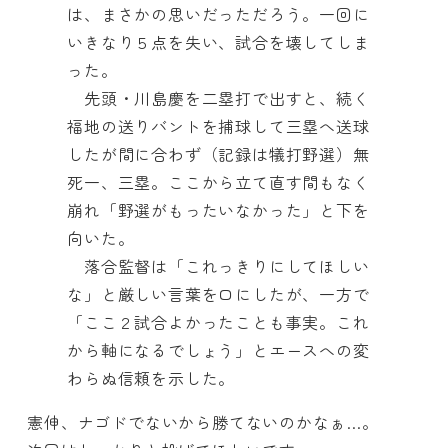
は、まさかの思いだっただろう。一回に
いきなり５点を失い、試合を壊してしま
った。
先頭・川島慶を二塁打で出すと、続く
福地の送りバントを捕球して三塁へ送球
したが間に合わず（記録は犠打野選）無
死一、三塁。ここから立て直す間もなく
崩れ「野選がもったいなかった」と下を
向いた。
落合監督は「これっきりにしてほしい
な」と厳しい言葉を口にしたが、一方で
「ここ２試合よかったことも事実。これ
から軸になるでしょう」とエースへの変
わらぬ信頼を示した。
憲伸、ナゴドでないから勝てないのかなぁ…。