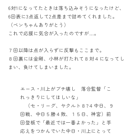
6対1になってたときは落ち込みそうになったけど、
6回表に3点返して2点差まで詰めてくれました。
（ベンちゃんありがとう）
これで応援に気合が入ったのですが…。
７回以降は点が入らずに反撃もここまで。
８回裏には金剛、小林が打たれて８対４になってし
まい、負けてしまいました。
エース・川上がブチ壊し 落合監督「こ
れっきりにしてほしいな」
（セ・リーグ、ヤクルト８?４中日、９
回戦、中日５勝４敗、１５日、神宮）前
回登板で「最近では一番よかった」と手
応えをつかんでいた中日・川上にとって