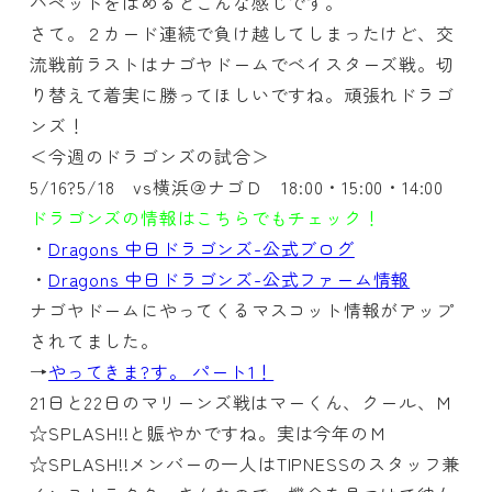
パペットをはめるとこんな感じです。
さて。２カード連続で負け越してしまったけど、交
流戦前ラストはナゴヤドームでベイスターズ戦。切
り替えて着実に勝ってほしいですね。頑張れドラゴ
ンズ！
＜今週のドラゴンズの試合＞
5/16?5/18 vs横浜＠ナゴＤ 18:00・15:00・14:00
ドラゴンズの情報はこちらでもチェック！
・
Dragons 中日ドラゴンズ-公式ブログ
・
Dragons 中日ドラゴンズ-公式ファーム情報
ナゴヤドームにやってくるマスコット情報がアップ
されてました。
→
やってきま?す。 パート1！
21日と22日のマリーンズ戦はマーくん、クール、Ｍ
☆SPLASH!!と賑やかですね。実は今年のＭ
☆SPLASH!!メンバーの一人はTIPNESSのスタッフ兼