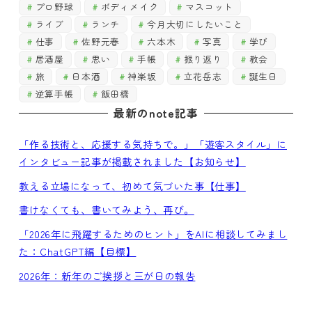
プロ野球
ボディメイク
マスコット
ライブ
ランチ
今月大切にしたいこと
仕事
佐野元春
六本木
写真
学び
居酒屋
思い
手帳
振り返り
教会
旅
日本酒
神楽坂
立花岳志
誕生日
逆算手帳
飯田橋
最新のnote記事
「作る技術と、応援する気持ちで。」「遊客スタイル」に
インタビュー記事が掲載されました【お知らせ】
教える立場になって、初めて気づいた事【仕事】
書けなくても、書いてみよう、再び。
「2026年に飛躍するためのヒント」をAIに相談してみまし
た：ChatGPT編【目標】
2026年：新年のご挨拶と三が日の報告