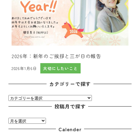
2026年：新年のご挨拶と三が日の報告
2026年1月6日
大切にしたいこと
投稿日
カテゴリーで探す
カ
テ
投稿月で探す
ゴ
投
リ
稿
Calender
ー
月
で