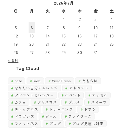
2026年7月
で
探
探
日
月
火
水
木
金
土
す
す
1
2
3
4
5
6
7
8
9
10
11
12
13
14
15
16
17
18
19
20
21
22
23
24
25
26
27
28
29
30
31
« 6月
Tag Cloud
note
Web
WordPress
ともらぼ
なりたい自分チャレンジ
アドベント
アドベントカレンダー
イベント
エッセイ
カフェ
クリスマス
グルメ
スイーツ
ティップネス
トレーニング
ドアラ
ドラゴンズ
ビール
ファイターズ
フィットネス
ブログ
ブログ見直し計画