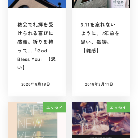
教会で礼拝を受
3.11を忘れない
けられる喜びに
ように。7年前を
感謝。祈りを持
思い、黙祷。
って…「God
【雑感】
Bless You」【思
い】
2020年8月18日
2018年3月11日
投稿日
投稿日
エッセイ
エッセイ