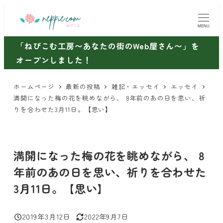
メ
イ
MENU
ン
「ねぴこむ工房〜あなたの街のWeb屋さん〜」を
コ
オープンしました！
ン
テ
ホームページ
最新の投稿
雑記・エッセイ
エッセイ
ン
満開になった梅の花を眺めながら、 8年前のあの日を思い、祈
ツ
りを合わせた3月11日。【思い】
へ
移
動
満開になった梅の花を眺めながら、 8
年前のあの日を思い、祈りを合わせた
3月11日。【思い】
2019年3月12日
2022年9月7日
投稿日
更新日