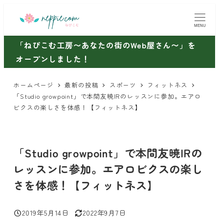
メ
イ
MENU
ン
「ねぴこむ工房〜あなたの街のWeb屋さん〜」を
コ
オープンしました！
ン
テ
ホームページ
最新の投稿
スポーツ
フィットネス
ン
「Studio growpoint」で本間友暁IRのレッスンに参加。エアロ
ツ
ビクスの楽しさを体感！【フィットネス】
へ
移
動
「Studio growpoint」で本間友暁IRの
レッスンに参加。エアロビクスの楽し
さを体感！【フィットネス】
2019年5月14日
2022年9月7日
投稿日
更新日